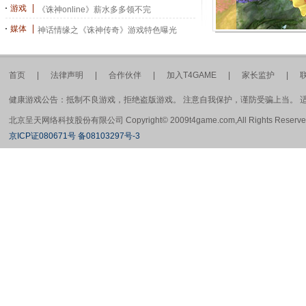
游戏
《诛神online》薪水多多领不完
媒体
神话情缘之《诛神传奇》游戏特色曝光
首页
|
法律声明
|
合作伙伴
|
加入T4GAME
|
家长监护
|
健康游戏公告：抵制不良游戏，拒绝盗版游戏。 注意自我保护，谨防受骗上当。 
北京呈天网络科技股份有限公司 Copyright© 2009t4game.com,All Rights Rese
京ICP证080671号 备08103297号-3