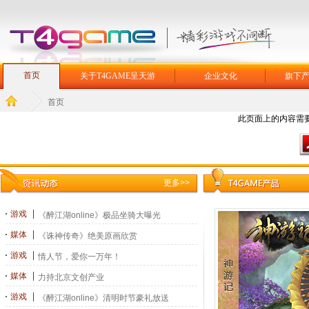
首页
关于T4GAME呈天游
企业文化
旗下
首页
此页面上的内容需要较新版
更多>>
游戏
《醉江湖online》极品坐骑大曝光
媒体
《诛神传奇》绝美原画欣赏
游戏
情人节，爱你一万年！
媒体
力持北京文创产业
游戏
《醉江湖online》清明时节豪礼放送